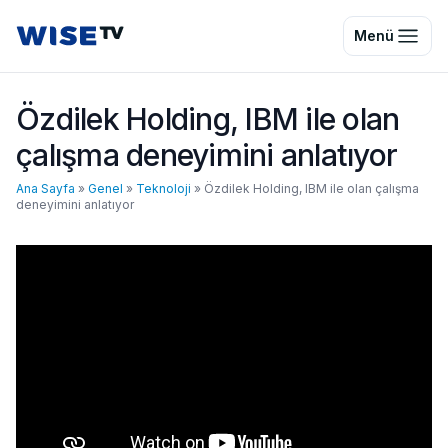
Wise TV
Menü
Özdilek Holding, IBM ile olan
çalışma deneyimini anlatıyor
Ana Sayfa
»
Genel
»
Teknoloji
»
Özdilek Holding, IBM ile olan çalışma
deneyimini anlatıyor