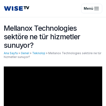
Wise TV
Menü
Mellanox Technologies
sektöre ne tür hizmetler
sunuyor?
Ana Sayfa
»
Genel
»
Teknoloji
»
Mellanox Technologies sektöre ne tür
hizmetler sunuyor?