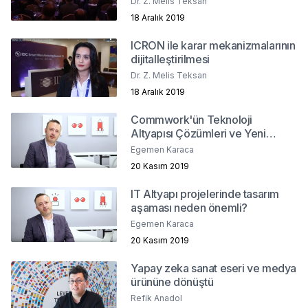
Dr. Z. Melis Teksan
18 Aralık 2019
ICRON ile karar mekanizmalarının
dijitalleştirilmesi
Dr. Z. Melis Teksan
18 Aralık 2019
Commwork'ün Teknoloji
Altyapısı Çözümleri ve Yeni
Teknolojilere Yaklaşımları
Egemen Karaca
20 Kasım 2019
IT Altyapı projelerinde tasarım
aşaması neden önemli?
Egemen Karaca
20 Kasım 2019
Yapay zeka sanat eseri ve medya
ürününe dönüştü
Refik Anadol