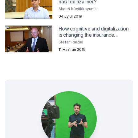
nasıl en aza iner?
Ahmet Küçükkoyuncu
04 Eylül 2019
How cognitive and digitalization
is changing the insurance
industry?
Stefan Riedel
11 Haziran 2019