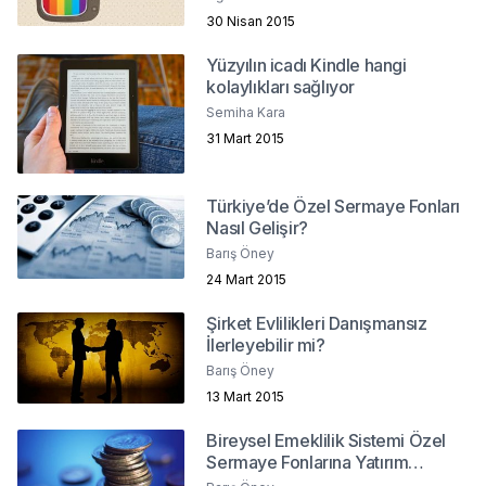
Müzikle İlişkisi
30 Nisan 2015
Yüzyılın icadı Kindle hangi
kolaylıkları sağlıyor
Semiha Kara
31 Mart 2015
Türkiye’de Özel Sermaye Fonları
Nasıl Gelişir?
Barış Öney
24 Mart 2015
Şirket Evlilikleri Danışmansız
İlerleyebilir mi?
Barış Öney
13 Mart 2015
Bireysel Emeklilik Sistemi Özel
Sermaye Fonlarına Yatırım
Yapabilmeli