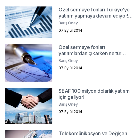
Özel sermaye fonları Türkiye'ye
yatırım yapmaya devam ediyor!
Neden?
Barış Öney
07 Eylül 2014
Özel sermaye fonları
yatırımlardan çıkarken ne tür
sorunlarla karşılaşıyor?
Barış Öney
07 Eylül 2014
SEAF 100 milyon dolarlık yatırım
için geliyor!
Barış Öney
07 Eylül 2014
Telekomünikasyon ve Değişen