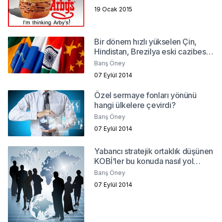
19 Ocak 2015
Bir dönem hızlı yükselen Çin,
Hindistan, Brezilya eski cazibesini
yitiriyor mu?
Barış Öney
07 Eylül 2014
Özel sermaye fonları yönünü
hangi ülkelere çevirdi?
Barış Öney
07 Eylül 2014
Yabancı stratejik ortaklık düşünen
KOBİ'ler bu konuda nasıl yol
alabilirler?
Barış Öney
07 Eylül 2014