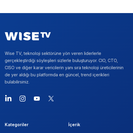
Footer
Wise TV, teknoloji sektörüne yön veren liderlerle
gerçekleştirdiği söyleşileri sizlerle buluşturuyor. CIO, CTO,
CISO ve diğer karar vericilerin yanı sıra teknoloji üreticilerinin
de yer aldığı bu platformda en güncel, trend içerikleri
bulabilirsiniz.
LinkedIn
Instagram
YouTube
X
Kategoriler
İçerik