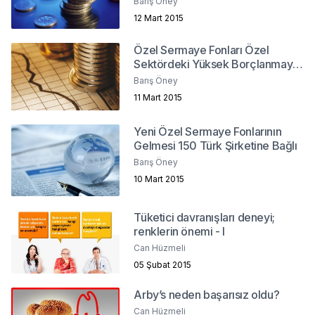
Barış Öney
12 Mart 2015
Özel Sermaye Fonları Özel
Sektördeki Yüksek Borçlanmaya
Çözüm Olabilir Mi?
Barış Öney
11 Mart 2015
Yeni Özel Sermaye Fonlarının
Gelmesi 150 Türk Şirketine Bağlı
Barış Öney
10 Mart 2015
Tüketici davranışları deneyi;
renklerin önemi - I
Can Hüzmeli
05 Şubat 2015
Arby’s neden başarısız oldu?
Can Hüzmeli