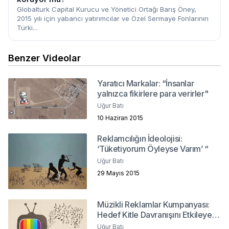
Globalturk Capital Kurucu ve Yönetici Ortağı Barış Öney,
2015 yılı için yabancı yatırımcılar ve Özel Sermaye Fonlarının
Türki...
Benzer Videolar
Yaratıcı Markalar: “İnsanlar
yalnızca fikirlere para verirler"
Uğur Batı
10 Haziran 2015
Reklamcılığın İdeolojisi:
‘Tüketiyorum Öyleyse Varım’ “
Uğur Batı
29 Mayıs 2015
Müzikli Reklamlar Kumpanyası:
Hedef Kitle Davranışını Etkileyen
Bir Unsur Olarak Markaların
Uğur Batı